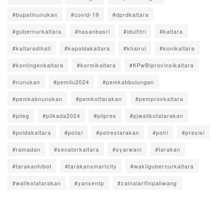
#bupatinunukan
#covid-19
#dprdkaltara
#gubernurkaltara
#hasanbasri
#idulfitri
#kaltara
#kaltaradihati
#kapoldakaltara
#khairul
#konikaltara
#kontingenkaltara
#kormikaltara
#KPwBIprovinsikaltara
#nunukan
#pemilu2024
#pemkabbulungan
#pemkabnunukan
#pemkottarakan
#pemprovkaltara
#pileg
#pilkada2024
#pilpres
#pjwalikotatarakan
#poldakaltara
#polisi
#polrestarakan
#polri
#presisi
#ramadan
#senatorkaltara
#syarwani
#tarakan
#tarakanhibot
#tarakansmartcity
#wakilgubernurkaltara
#walikotatarakan
#yansentp
#zainalarifinpaliwang