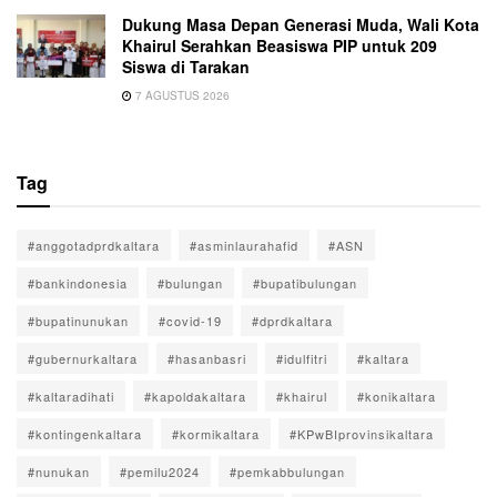
Dukung Masa Depan Generasi Muda, Wali Kota
Khairul Serahkan Beasiswa PIP untuk 209
Siswa di Tarakan
7 AGUSTUS 2026
Tag
#anggotadprdkaltara
#asminlaurahafid
#ASN
#bankindonesia
#bulungan
#bupatibulungan
#bupatinunukan
#covid-19
#dprdkaltara
#gubernurkaltara
#hasanbasri
#idulfitri
#kaltara
#kaltaradihati
#kapoldakaltara
#khairul
#konikaltara
#kontingenkaltara
#kormikaltara
#KPwBIprovinsikaltara
#nunukan
#pemilu2024
#pemkabbulungan