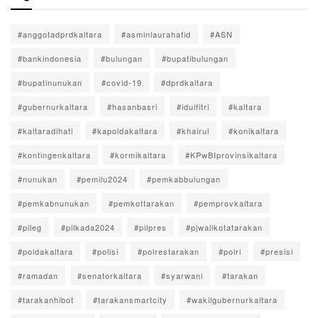
#anggotadprdkaltara
#asminlaurahafid
#ASN
#bankindonesia
#bulungan
#bupatibulungan
#bupatinunukan
#covid-19
#dprdkaltara
#gubernurkaltara
#hasanbasri
#idulfitri
#kaltara
#kaltaradihati
#kapoldakaltara
#khairul
#konikaltara
#kontingenkaltara
#kormikaltara
#KPwBIprovinsikaltara
#nunukan
#pemilu2024
#pemkabbulungan
#pemkabnunukan
#pemkottarakan
#pemprovkaltara
#pileg
#pilkada2024
#pilpres
#pjwalikotatarakan
#poldakaltara
#polisi
#polrestarakan
#polri
#presisi
#ramadan
#senatorkaltara
#syarwani
#tarakan
#tarakanhibot
#tarakansmartcity
#wakilgubernurkaltara