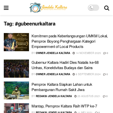
Tag:
#gubeenurkaltara
Komitmen pada Keberlangsungan UMKM Lokal,
Pemprov Boyong Penghargaan Kategori
Empowerment of Local Products
BY
OWNER JENDELA KALTARA
14 NOVEMBER 2025
0
Gubernur Kaltara Hadiri Dies Natalis ke-68
Unhas, Konektivitas Budaya dan Sains
BY
OWNER JENDELA KALTARA
8 SEPTEMBER 2024
0
Pemprov Kaltara Siapkan Lahan untuk
Pembangunan Rumah Sakit Jiwa
BY
REDAKSI JENDELA KALTARA
25 AGUSTUS 2021
0
Mantap, Pemprov Kaltara Raih WTP ke-7
BY
REDAKSI JENDELA KALTARA
11 MEI 2021
0