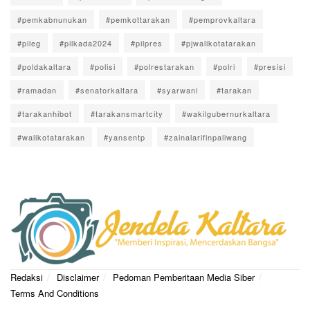
#pemkabnunukan
#pemkottarakan
#pemprovkaltara
#pileg
#pilkada2024
#pilpres
#pjwalikotatarakan
#poldakaltara
#polisi
#polrestarakan
#polri
#presisi
#ramadan
#senatorkaltara
#syarwani
#tarakan
#tarakanhibot
#tarakansmartcity
#wakilgubernurkaltara
#walikotatarakan
#yansentp
#zainalarifinpaliwang
Redaksi
Disclaimer
Pedoman Pemberitaan Media Siber
Terms And Conditions