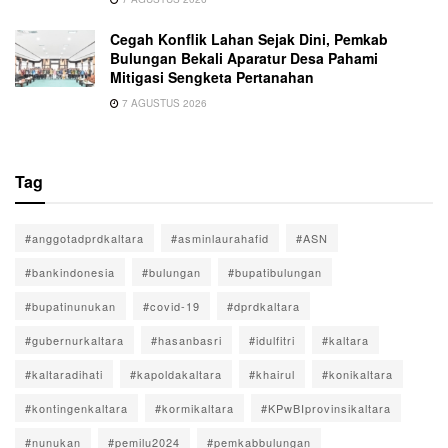
Cegah Konflik Lahan Sejak Dini, Pemkab
Bulungan Bekali Aparatur Desa Pahami
Mitigasi Sengketa Pertanahan
7 AGUSTUS 2026
Tag
#anggotadprdkaltara
#asminlaurahafid
#ASN
#bankindonesia
#bulungan
#bupatibulungan
#bupatinunukan
#covid-19
#dprdkaltara
#gubernurkaltara
#hasanbasri
#idulfitri
#kaltara
#kaltaradihati
#kapoldakaltara
#khairul
#konikaltara
#kontingenkaltara
#kormikaltara
#KPwBIprovinsikaltara
#nunukan
#pemilu2024
#pemkabbulungan