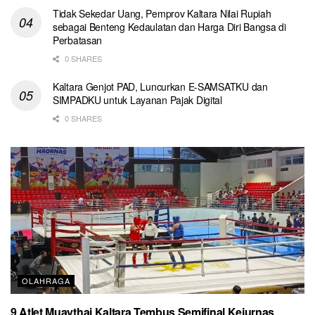
Tidak Sekedar Uang, Pemprov Kaltara Nilai Rupiah
sebagai Benteng Kedaulatan dan Harga Diri Bangsa di
Perbatasan
0 SHARES
Kaltara Genjot PAD, Luncurkan E-SAMSATKU dan
SIMPADKU untuk Layanan Pajak Digital
0 SHARES
OLAHRAGA
9 Atlet Muaythai Kaltara Tembus Semifinal Kejurnas