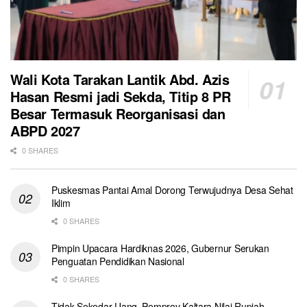
Wali Kota Tarakan Lantik Abd. Azis
Hasan Resmi jadi Sekda, Titip 8 PR
Besar Termasuk Reorganisasi dan
ABPD 2027
0 SHARES
Puskesmas Pantai Amal Dorong Terwujudnya Desa Sehat
Iklim
0 SHARES
Pimpin Upacara Hardiknas 2026, Gubernur Serukan
Penguatan Pendidikan Nasional
0 SHARES
Tidak Sekedar Uang, Pemprov Kaltara Nilai Rupiah