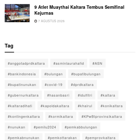
9 Atlet Muaythai Kaltara Tembus Semifinal
Kejurnas
7 AGUSTUS 2026
Tag
#anggotadprdkaltara
#asminlaurahafid
#ASN
#bankindonesia
#bulungan
#bupatibulungan
#bupatinunukan
#covid-19
#dprdkaltara
#gubernurkaltara
#hasanbasri
#idulfitri
#kaltara
#kaltaradihati
#kapoldakaltara
#khairul
#konikaltara
#kontingenkaltara
#kormikaltara
#KPwBIprovinsikaltara
#nunukan
#pemilu2024
#pemkabbulungan
#pemkabnunukan
#pemkottarakan
#pemprovkaltara