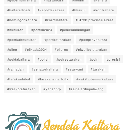
#gubernurkaltara
#hasanbasri
#idulfitri
#kaltara
#kaltaradihati
#kapoldakaltara
#khairul
#konikaltara
#kontingenkaltara
#kormikaltara
#KPwBIprovinsikaltara
#nunukan
#pemilu2024
#pemkabbulungan
#pemkabnunukan
#pemkottarakan
#pemprovkaltara
#pileg
#pilkada2024
#pilpres
#pjwalikotatarakan
#poldakaltara
#polisi
#polrestarakan
#polri
#presisi
#ramadan
#senatorkaltara
#syarwani
#tarakan
#tarakanhibot
#tarakansmartcity
#wakilgubernurkaltara
#walikotatarakan
#yansentp
#zainalarifinpaliwang