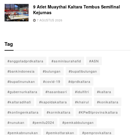
9 Atlet Muaythai Kaltara Tembus Semifinal
Kejurnas
7 AGUSTUS 2026
Tag
#anggotadprdkaltara
#asminlaurahafid
#ASN
#bankindonesia
#bulungan
#bupatibulungan
#bupatinunukan
#covid-19
#dprdkaltara
#gubernurkaltara
#hasanbasri
#idulfitri
#kaltara
#kaltaradihati
#kapoldakaltara
#khairul
#konikaltara
#kontingenkaltara
#kormikaltara
#KPwBIprovinsikaltara
#nunukan
#pemilu2024
#pemkabbulungan
#pemkabnunukan
#pemkottarakan
#pemprovkaltara