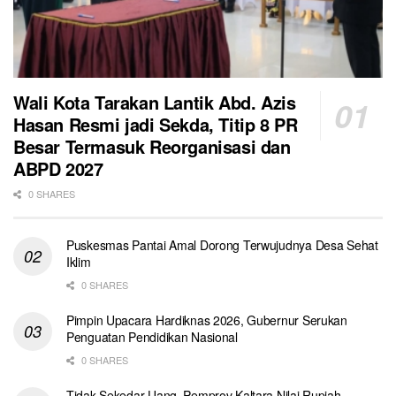
Wali Kota Tarakan Lantik Abd. Azis
Hasan Resmi jadi Sekda, Titip 8 PR
Besar Termasuk Reorganisasi dan
ABPD 2027
0 SHARES
Puskesmas Pantai Amal Dorong Terwujudnya Desa Sehat
Iklim
0 SHARES
Pimpin Upacara Hardiknas 2026, Gubernur Serukan
Penguatan Pendidikan Nasional
0 SHARES
Tidak Sekedar Uang, Pemprov Kaltara Nilai Rupiah