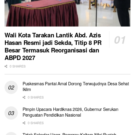
Wali Kota Tarakan Lantik Abd. Azis
Hasan Resmi jadi Sekda, Titip 8 PR
Besar Termasuk Reorganisasi dan
ABPD 2027
0 SHARES
Puskesmas Pantai Amal Dorong Terwujudnya Desa Sehat
Iklim
0 SHARES
Pimpin Upacara Hardiknas 2026, Gubernur Serukan
Penguatan Pendidikan Nasional
0 SHARES
Tidak Sekedar Uang, Pemprov Kaltara Nilai Rupiah