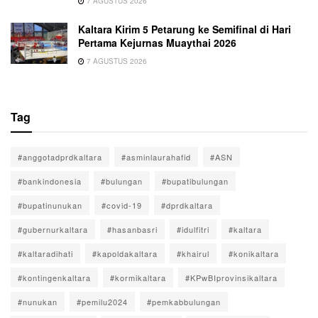
7 AGUSTUS 2026
Kaltara Kirim 5 Petarung ke Semifinal di Hari
Pertama Kejurnas Muaythai 2026
7 AGUSTUS 2026
Tag
#anggotadprdkaltara
#asminlaurahafid
#ASN
#bankindonesia
#bulungan
#bupatibulungan
#bupatinunukan
#covid-19
#dprdkaltara
#gubernurkaltara
#hasanbasri
#idulfitri
#kaltara
#kaltaradihati
#kapoldakaltara
#khairul
#konikaltara
#kontingenkaltara
#kormikaltara
#KPwBIprovinsikaltara
#nunukan
#pemilu2024
#pemkabbulungan