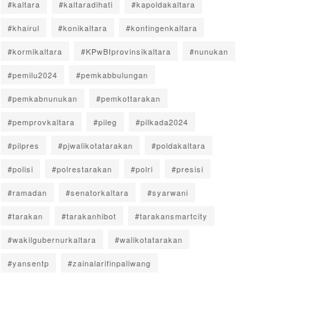
#kaltara
#kaltaradihati
#kapoldakaltara
#khairul
#konikaltara
#kontingenkaltara
#kormikaltara
#KPwBIprovinsikaltara
#nunukan
#pemilu2024
#pemkabbulungan
#pemkabnunukan
#pemkottarakan
#pemprovkaltara
#pileg
#pilkada2024
#pilpres
#pjwalikotatarakan
#poldakaltara
#polisi
#polrestarakan
#polri
#presisi
#ramadan
#senatorkaltara
#syarwani
#tarakan
#tarakanhibot
#tarakansmartcity
#wakilgubernurkaltara
#walikotatarakan
#yansentp
#zainalarifinpaliwang