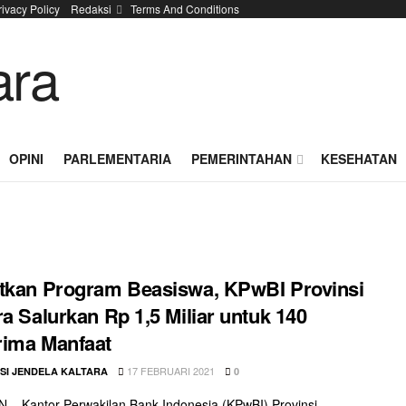
rivacy Policy
Redaksi
Terms And Conditions
OPINI
PARLEMENTARIA
PEMERINTAHAN
KESEHATAN
tkan Program Beasiswa, KPwBI Provinsi
ra Salurkan Rp 1,5 Miliar untuk 140
ima Manfaat
17 FEBRUARI 2021
SI JENDELA KALTARA
0
– Kantor Perwakilan Bank Indonesia (KPwBI) Provinsi