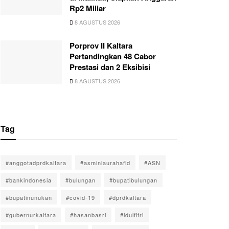
Rp2 Miliar
8 AGUSTUS 2026
Porprov II Kaltara
Pertandingkan 48 Cabor
Prestasi dan 2 Eksibisi
8 AGUSTUS 2026
Tag
#anggotadprdkaltara
#asminlaurahafid
#ASN
#bankindonesia
#bulungan
#bupatibulungan
#bupatinunukan
#covid-19
#dprdkaltara
#gubernurkaltara
#hasanbasri
#idulfitri