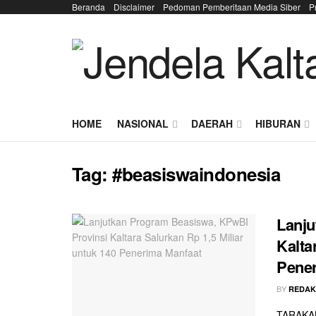
Beranda
Disclaimer
Pedoman Pemberitaan Media Siber
P
HOME
NASIONAL
DAERAH
HIBURAN
Tag:
#beasiswaindonesia
Lanju
Kalta
Pener
BY
REDAK
TARAKAN 