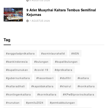
8 AGUSTUS 2026
9 Atlet Muaythai Kaltara Tembus Semifinal
Kejurnas
7 AGUSTUS 2026
Tag
#anggotadprdkaltara
#asminlaurahafid
#ASN
#bankindonesia
#bulungan
#bupatibulungan
#bupatinunukan
#covid-19
#dprdkaltara
#gubernurkaltara
#hasanbasri
#idulfitri
#kaltara
#kaltaradihati
#kapoldakaltara
#khairul
#konikaltara
#kontingenkaltara
#kormikaltara
#KPwBIprovinsikaltara
#nunukan
#pemilu2024
#pemkabbulungan