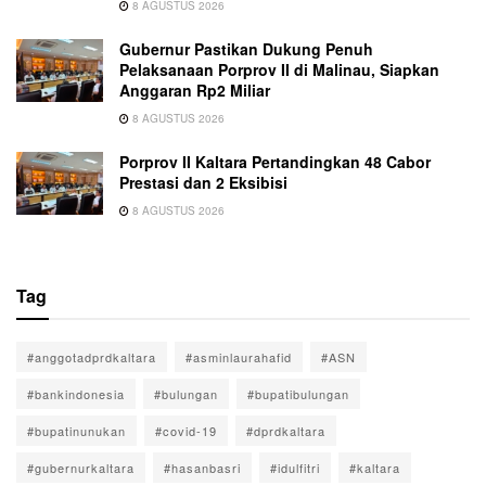
8 AGUSTUS 2026
Gubernur Pastikan Dukung Penuh
Pelaksanaan Porprov II di Malinau, Siapkan
Anggaran Rp2 Miliar
8 AGUSTUS 2026
Porprov II Kaltara Pertandingkan 48 Cabor
Prestasi dan 2 Eksibisi
8 AGUSTUS 2026
Tag
#anggotadprdkaltara
#asminlaurahafid
#ASN
#bankindonesia
#bulungan
#bupatibulungan
#bupatinunukan
#covid-19
#dprdkaltara
#gubernurkaltara
#hasanbasri
#idulfitri
#kaltara