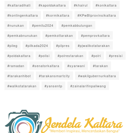
#kaltaradihati
#kapoldakaltara
#khairul
#konikaltara
#kontingenkaltara
#kormikaltara
#KPwBIprovinsikaltara
#nunukan
#pemilu2024
#pemkabbulungan
#pemkabnunukan
#pemkottarakan
#pemprovkaltara
#pileg
#pilkada2024
#pilpres
#pjwalikotatarakan
#poldakaltara
#polisi
#polrestarakan
#polri
#presisi
#ramadan
#senatorkaltara
#syarwani
#tarakan
#tarakanhibot
#tarakansmartcity
#wakilgubernurkaltara
#walikotatarakan
#yansentp
#zainalarifinpaliwang