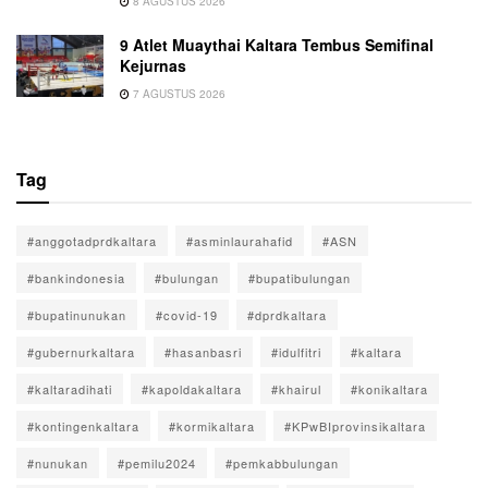
8 AGUSTUS 2026
9 Atlet Muaythai Kaltara Tembus Semifinal
Kejurnas
7 AGUSTUS 2026
Tag
#anggotadprdkaltara
#asminlaurahafid
#ASN
#bankindonesia
#bulungan
#bupatibulungan
#bupatinunukan
#covid-19
#dprdkaltara
#gubernurkaltara
#hasanbasri
#idulfitri
#kaltara
#kaltaradihati
#kapoldakaltara
#khairul
#konikaltara
#kontingenkaltara
#kormikaltara
#KPwBIprovinsikaltara
#nunukan
#pemilu2024
#pemkabbulungan