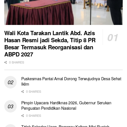
Wali Kota Tarakan Lantik Abd. Azis
Hasan Resmi jadi Sekda, Titip 8 PR
Besar Termasuk Reorganisasi dan
ABPD 2027
0 SHARES
Puskesmas Pantai Amal Dorong Terwujudnya Desa Sehat
Iklim
0 SHARES
Pimpin Upacara Hardiknas 2026, Gubernur Serukan
Penguatan Pendidikan Nasional
0 SHARES
Tidak Sekedar Uang, Pemprov Kaltara Nilai Rupiah