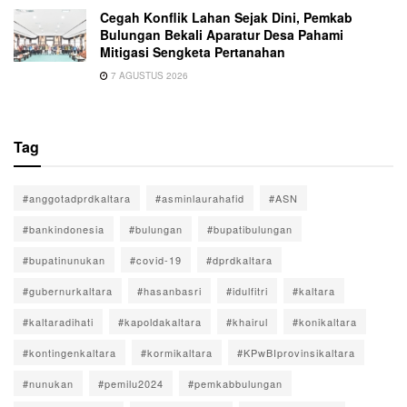
Cegah Konflik Lahan Sejak Dini, Pemkab
Bulungan Bekali Aparatur Desa Pahami
Mitigasi Sengketa Pertanahan
7 AGUSTUS 2026
Tag
#anggotadprdkaltara
#asminlaurahafid
#ASN
#bankindonesia
#bulungan
#bupatibulungan
#bupatinunukan
#covid-19
#dprdkaltara
#gubernurkaltara
#hasanbasri
#idulfitri
#kaltara
#kaltaradihati
#kapoldakaltara
#khairul
#konikaltara
#kontingenkaltara
#kormikaltara
#KPwBIprovinsikaltara
#nunukan
#pemilu2024
#pemkabbulungan