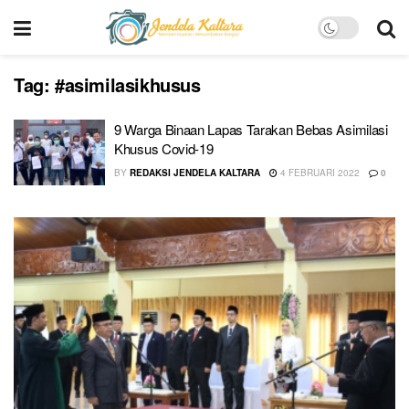
Tag:
#asimilasikhusus
9 Warga Binaan Lapas Tarakan Bebas Asimilasi
Khusus Covid-19
BY
REDAKSI JENDELA KALTARA
4 FEBRUARI 2022
0