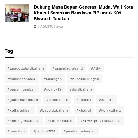
Dukung Masa Depan Generasi Muda, Wali Kota
Khairul Serahkan Beasiswa PIP untuk 209
Siswa di Tarakan
7 AGUSTUS 2026
Tag
#anggotadprdkaltara
#asminlaurahafid
#ASN
#bankindonesia
#bulungan
#bupatibulungan
#bupatinunukan
#covid-19
#dprdkaltara
#gubernurkaltara
#hasanbasri
#idulfitri
#kaltara
#kaltaradihati
#kapoldakaltara
#khairul
#konikaltara
#kontingenkaltara
#kormikaltara
#KPwBIprovinsikaltara
#nunukan
#pemilu2024
#pemkabbulungan