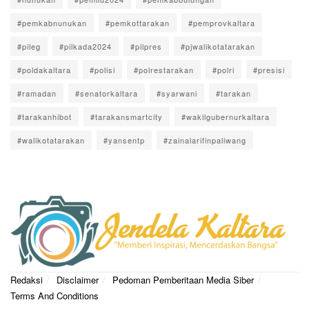
#pemkabnunukan
#pemkottarakan
#pemprovkaltara
#pileg
#pilkada2024
#pilpres
#pjwalikotatarakan
#poldakaltara
#polisi
#polrestarakan
#polri
#presisi
#ramadan
#senatorkaltara
#syarwani
#tarakan
#tarakanhibot
#tarakansmartcity
#wakilgubernurkaltara
#walikotatarakan
#yansentp
#zainalarifinpaliwang
Redaksi
Disclaimer
Pedoman Pemberitaan Media Siber
Terms And Conditions