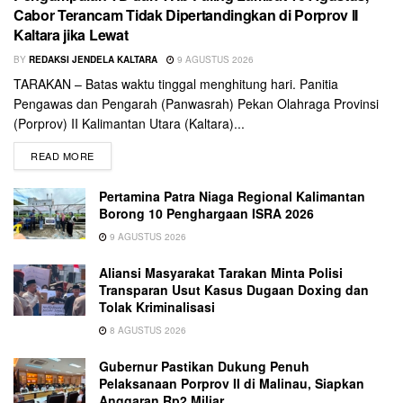
Cabor Terancam Tidak Dipertandingkan di Porprov II
Kaltara jika Lewat
BY
REDAKSI JENDELA KALTARA
9 AGUSTUS 2026
TARAKAN – Batas waktu tinggal menghitung hari. Panitia
Pengawas dan Pengarah (Panwasrah) Pekan Olahraga Provinsi
(Porprov) II Kalimantan Utara (Kaltara)...
READ MORE
Pertamina Patra Niaga Regional Kalimantan
Borong 10 Penghargaan ISRA 2026
9 AGUSTUS 2026
Aliansi Masyarakat Tarakan Minta Polisi
Transparan Usut Kasus Dugaan Doxing dan
Tolak Kriminalisasi
8 AGUSTUS 2026
Gubernur Pastikan Dukung Penuh
Pelaksanaan Porprov II di Malinau, Siapkan
Anggaran Rp2 Miliar