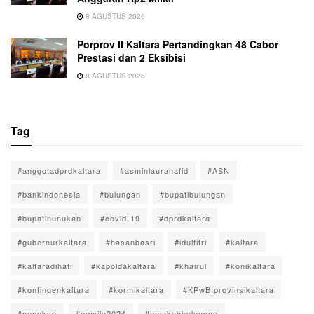
8 AGUSTUS 2026
Porprov II Kaltara Pertandingkan 48 Cabor
Prestasi dan 2 Eksibisi
8 AGUSTUS 2026
Tag
#anggotadprdkaltara
#asminlaurahafid
#ASN
#bankindonesia
#bulungan
#bupatibulungan
#bupatinunukan
#covid-19
#dprdkaltara
#gubernurkaltara
#hasanbasri
#idulfitri
#kaltara
#kaltaradihati
#kapoldakaltara
#khairul
#konikaltara
#kontingenkaltara
#kormikaltara
#KPwBIprovinsikaltara
#nunukan
#pemilu2024
#pemkabbulungan