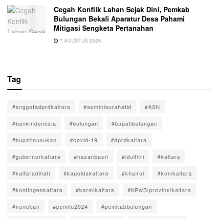
Cegah Konflik Lahan Sejak Dini, Pemkab
Bulungan Bekali Aparatur Desa Pahami
Mitigasi Sengketa Pertanahan
7 AGUSTUS 2026
Tag
#anggotadprdkaltara
#asminlaurahafid
#ASN
#bankindonesia
#bulungan
#bupatibulungan
#bupatinunukan
#covid-19
#dprdkaltara
#gubernurkaltara
#hasanbasri
#idulfitri
#kaltara
#kaltaradihati
#kapoldakaltara
#khairul
#konikaltara
#kontingenkaltara
#kormikaltara
#KPwBIprovinsikaltara
#nunukan
#pemilu2024
#pemkabbulungan