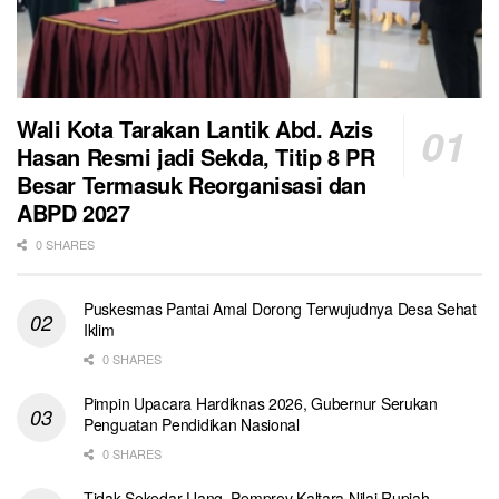
Wali Kota Tarakan Lantik Abd. Azis
Hasan Resmi jadi Sekda, Titip 8 PR
Besar Termasuk Reorganisasi dan
ABPD 2027
0 SHARES
Puskesmas Pantai Amal Dorong Terwujudnya Desa Sehat
Iklim
0 SHARES
Pimpin Upacara Hardiknas 2026, Gubernur Serukan
Penguatan Pendidikan Nasional
0 SHARES
Tidak Sekedar Uang, Pemprov Kaltara Nilai Rupiah