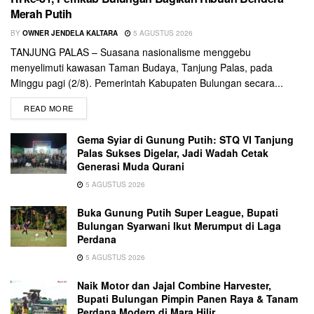
Merah Putih
BY
OWNER JENDELA KALTARA
5 AGUSTUS 2026
TANJUNG PALAS – Suasana nasionalisme menggebu
menyelimuti kawasan Taman Budaya, Tanjung Palas, pada
Minggu pagi (2/8). Pemerintah Kabupaten Bulungan secara...
READ MORE
Gema Syiar di Gunung Putih: STQ VI Tanjung
Palas Sukses Digelar, Jadi Wadah Cetak
Generasi Muda Qurani
5 AGUSTUS 2026
Buka Gunung Putih Super League, Bupati
Bulungan Syarwani Ikut Merumput di Laga
Perdana
5 AGUSTUS 2026
Naik Motor dan Jajal Combine Harvester,
Bupati Bulungan Pimpin Panen Raya & Tanam
Perdana Modern di Mara Hilir