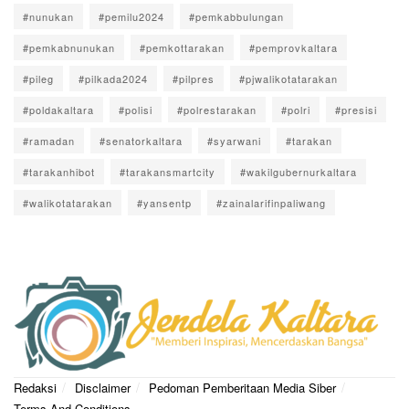
#nunukan
#pemilu2024
#pemkabbulungan
#pemkabnunukan
#pemkottarakan
#pemprovkaltara
#pileg
#pilkada2024
#pilpres
#pjwalikotatarakan
#poldakaltara
#polisi
#polrestarakan
#polri
#presisi
#ramadan
#senatorkaltara
#syarwani
#tarakan
#tarakanhibot
#tarakansmartcity
#wakilgubernurkaltara
#walikotatarakan
#yansentp
#zainalarifinpaliwang
Redaksi
Disclaimer
Pedoman Pemberitaan Media Siber
Terms And Conditions