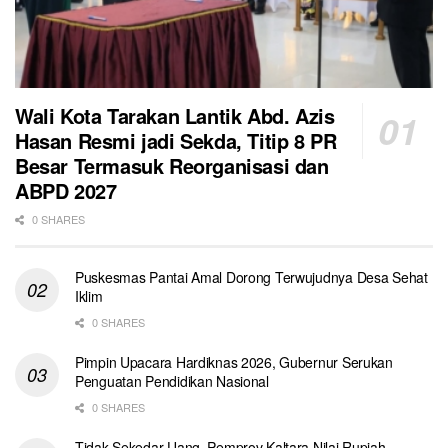
Wali Kota Tarakan Lantik Abd. Azis
Hasan Resmi jadi Sekda, Titip 8 PR
Besar Termasuk Reorganisasi dan
ABPD 2027
0 SHARES
Puskesmas Pantai Amal Dorong Terwujudnya Desa Sehat
Iklim
0 SHARES
Pimpin Upacara Hardiknas 2026, Gubernur Serukan
Penguatan Pendidikan Nasional
0 SHARES
Tidak Sekedar Uang, Pemprov Kaltara Nilai Rupiah