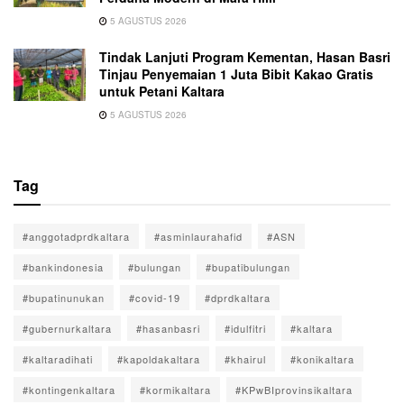
5 AGUSTUS 2026
Tindak Lanjuti Program Kementan, Hasan Basri
Tinjau Penyemaian 1 Juta Bibit Kakao Gratis
untuk Petani Kaltara
5 AGUSTUS 2026
Tag
#anggotadprdkaltara
#asminlaurahafid
#ASN
#bankindonesia
#bulungan
#bupatibulungan
#bupatinunukan
#covid-19
#dprdkaltara
#gubernurkaltara
#hasanbasri
#idulfitri
#kaltara
#kaltaradihati
#kapoldakaltara
#khairul
#konikaltara
#kontingenkaltara
#kormikaltara
#KPwBIprovinsikaltara