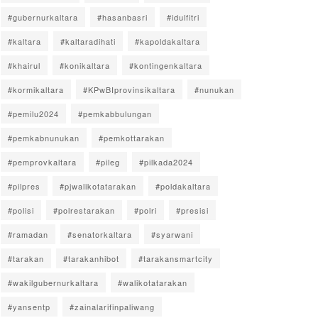
#gubernurkaltara
#hasanbasri
#idulfitri
#kaltara
#kaltaradihati
#kapoldakaltara
#khairul
#konikaltara
#kontingenkaltara
#kormikaltara
#KPwBIprovinsikaltara
#nunukan
#pemilu2024
#pemkabbulungan
#pemkabnunukan
#pemkottarakan
#pemprovkaltara
#pileg
#pilkada2024
#pilpres
#pjwalikotatarakan
#poldakaltara
#polisi
#polrestarakan
#polri
#presisi
#ramadan
#senatorkaltara
#syarwani
#tarakan
#tarakanhibot
#tarakansmartcity
#wakilgubernurkaltara
#walikotatarakan
#yansentp
#zainalarifinpaliwang