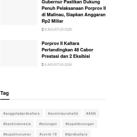
Gubernur Pastikan Dukung
Penuh Pelaksanaan Porprov II
di Malinau, Siapkan Anggaran
Rp2 Miliar
8 AGUSTUS 2026
Porprov II Kaltara
Pertandingkan 48 Cabor
Prestasi dan 2 Eksibisi
8 AGUSTUS 2026
Tag
#anggotadprdkaltara
#asminlaurahafid
#ASN
#bankindonesia
#bulungan
#bupatibulungan
#bupatinunukan
#covid-19
#dprdkaltara