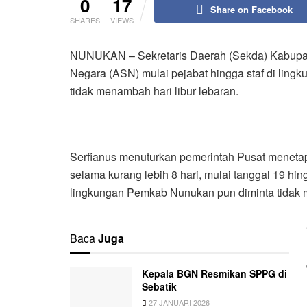
0
17
Share on Facebook
SHARES
VIEWS
NUNUKAN – Sekretaris Daerah (Sekda) Kabupat
Negara (ASN) mulai pejabat hingga staf di lin
tidak menambah hari libur lebaran.
Serfianus menuturkan pemerintah Pusat menetapka
selama kurang lebih 8 hari, mulai tanggal 19 hin
lingkungan Pemkab Nunukan pun diminta tidak 
Baca
Juga
Kepala BGN Resmikan SPPG di
Sebatik
27 JANUARI 2026