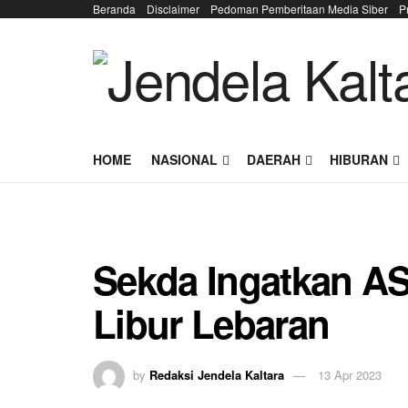
Beranda
Disclaimer
Pedoman Pemberitaan Media Siber
P
HOME
NASIONAL
DAERAH
HIBURAN
Sekda Ingatkan A
Libur Lebaran
by
Redaksi Jendela Kaltara
13 Apr 2023