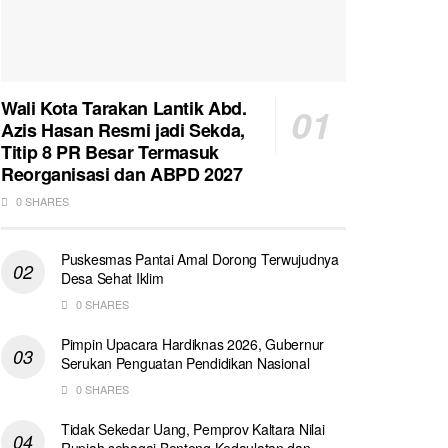
Wali Kota Tarakan Lantik Abd.
Azis Hasan Resmi jadi Sekda,
Titip 8 PR Besar Termasuk
Reorganisasi dan ABPD 2027
0 SHARES
Puskesmas Pantai Amal Dorong Terwujudnya
Desa Sehat Iklim
0 SHARES
Pimpin Upacara Hardiknas 2026, Gubernur
Serukan Penguatan Pendidikan Nasional
0 SHARES
Tidak Sekedar Uang, Pemprov Kaltara Nilai
Rupiah sebagai Benteng Kedaulatan dan