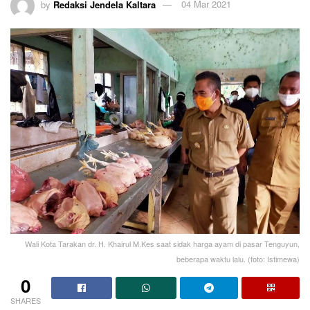
by
Redaksi Jendela Kaltara
04 Mar 2021
Wali Kota Tarakan dr. H. Khairul M.Kes saat sidak harga ayam di pasar Tenguyun,
beberapa waktu lalu. (foto: Istimewa)
0
SHARES