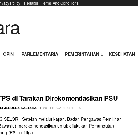
rivacy Policy
Redaksi
Terms And Conditions
OPINI
PARLEMENTARIA
PEMERINTAHAN
KESEHATAN
TPS di Tarakan Direkomendasikan PSU
20 FEBRUARI 2024
SI JENDELA KALTARA
0
 SELOR - Setelah melalui kajian, Badan Pengawas Pemilihan
awaslu) merekomendasikan untuk dilakukan Pemungutan
ng (PSU) di tiga ...