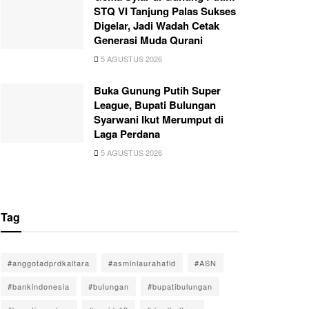
STQ VI Tanjung Palas Sukses
Digelar, Jadi Wadah Cetak
Generasi Muda Qurani
5 AGUSTUS 2026
Buka Gunung Putih Super
League, Bupati Bulungan
Syarwani Ikut Merumput di
Laga Perdana
5 AGUSTUS 2026
Tag
#anggotadprdkaltara
#asminlaurahafid
#ASN
#bankindonesia
#bulungan
#bupatibulungan