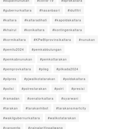
#bupatinunukan
#covid-19
#dprdkaltara
#gubernurkaltara
#hasanbasri
#idulfitri
#kaltara
#kaltaradihati
#kapoldakaltara
#khairul
#konikaltara
#kontingenkaltara
#kormikaltara
#KPwBIprovinsikaltara
#nunukan
#pemilu2024
#pemkabbulungan
#pemkabnunukan
#pemkottarakan
#pemprovkaltara
#pileg
#pilkada2024
#pilpres
#pjwalikotatarakan
#poldakaltara
#polisi
#polrestarakan
#polri
#presisi
#ramadan
#senatorkaltara
#syarwani
#tarakan
#tarakanhibot
#tarakansmartcity
#wakilgubernurkaltara
#walikotatarakan
#yansentp
#zainalarifinpaliwang