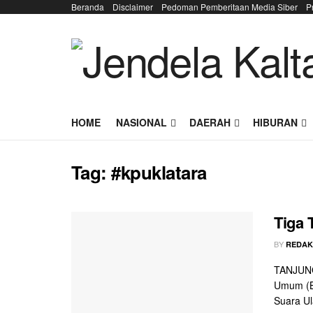
Beranda
Disclaimer
Pedoman Pemberitaan Media Siber
P
HOME
NASIONAL
DAERAH
HIBURAN
Tag:
#kpuklatara
Tiga 
BY
REDAK
TANJUNG
Umum (B
Suara Ula