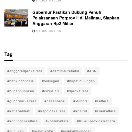
8 AGUSTUS 2026
Gubernur Pastikan Dukung Penuh
Pelaksanaan Porprov II di Malinau, Siapkan
Anggaran Rp2 Miliar
8 AGUSTUS 2026
Tag
#anggotadprdkaltara
#asminlaurahafid
#ASN
#bankindonesia
#bulungan
#bupatibulungan
#bupatinunukan
#covid-19
#dprdkaltara
#gubernurkaltara
#hasanbasri
#idulfitri
#kaltara
#kaltaradihati
#kapoldakaltara
#khairul
#konikaltara
#kontingenkaltara
#kormikaltara
#KPwBIprovinsikaltara
#nunukan
#pemilu2024
#pemkabbulungan