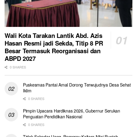
Wali Kota Tarakan Lantik Abd. Azis
Hasan Resmi jadi Sekda, Titip 8 PR
Besar Termasuk Reorganisasi dan
ABPD 2027
0 SHARES
Puskesmas Pantai Amal Dorong Terwujudnya Desa Sehat
Iklim
0 SHARES
Pimpin Upacara Hardiknas 2026, Gubernur Serukan
Penguatan Pendidikan Nasional
0 SHARES
Tidak Sekedar Uang, Pemprov Kaltara Nilai Rupiah