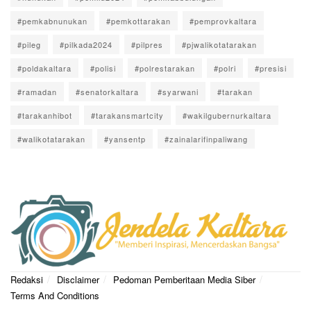
#pemkabnunukan
#pemkottarakan
#pemprovkaltara
#pileg
#pilkada2024
#pilpres
#pjwalikotatarakan
#poldakaltara
#polisi
#polrestarakan
#polri
#presisi
#ramadan
#senatorkaltara
#syarwani
#tarakan
#tarakanhibot
#tarakansmartcity
#wakilgubernurkaltara
#walikotatarakan
#yansentp
#zainalarifinpaliwang
Redaksi
Disclaimer
Pedoman Pemberitaan Media Siber
Terms And Conditions