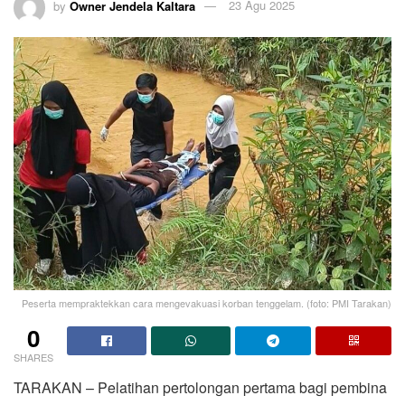
by
Owner Jendela Kaltara
23 Agu 2025
Peserta mempraktekkan cara mengevakuasi korban tenggelam. (foto: PMI Tarakan)
0
SHARES
TARAKAN – Pelatihan pertolongan pertama bagi pembina