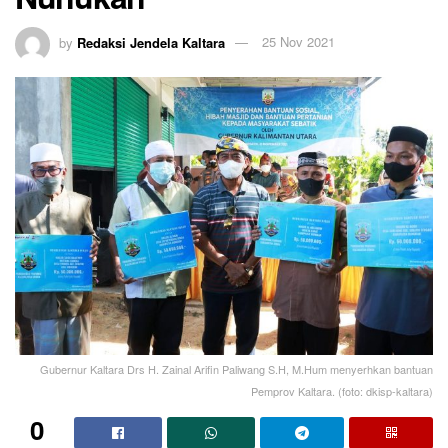
by
Redaksi Jendela Kaltara
25 Nov 2021
Gubernur Kaltara Drs H. Zainal Arifin Paliwang S.H, M.Hum menyerhkan bantuan
Pemprov Kaltara. (foto: dkisp-kaltara)
0