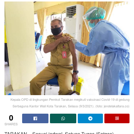
Kepala OPD di lingkungan Pemkot Tarakan megikuti vaksinasi Covid-19 di gedung
Serbaguna Kantor Wali Kota Tarakan, Selasa (9/3/2021). (foto: jendelakaltara.co)
0
SHARES
TARAKAN – Sesuai jadwal, Satuan Tugas (Satgas)