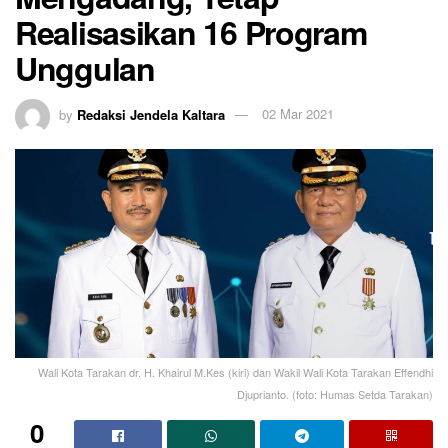
Realisasikan 16 Program
Unggulan
by
Redaksi Jendela Kaltara
02 Mar 2021
Wali Kota Tarakan dr. H. Khairul M.Kes (kiri) dan Wakil Wali Kota Tarakan Effendhi
Djuprianto. (foto: Humas Setda Tarakan)
0