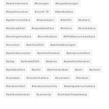
#bankindonesia
#bulungan
#bupatibulungan
#bupatinunukan
#covid-19
#dprdkaltara
#gubernurkaltara
#hasanbasri
#idulfitri
#kaltara
#kaltaradihati
#kapoldakaltara
#khairul
#konikaltara
#kontingenkaltara
#kormikaltara
#KPwBIprovinsikaltara
#nunukan
#pemilu2024
#pemkabbulungan
#pemkabnunukan
#pemkottarakan
#pemprovkaltara
#pileg
#pilkada2024
#pilpres
#pjwalikotatarakan
#poldakaltara
#polisi
#polrestarakan
#polri
#presisi
#ramadan
#senatorkaltara
#syarwani
#tarakan
#tarakanhibot
#tarakansmartcity
#wakilgubernurkaltara
#walikotatarakan
#yansentp
#zainalarifinpaliwang