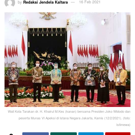
by
Redaksi Jendela Kaltara
16 Feb 2021
Wali Kota Tarakan dr. H. Khairul M.Kes (kanan) bersama Presiden Joko Widodo dan
peserta Munas VI Apeksi di Istana Negara Jakarta, Kamis (12/2/2021). (foto:
Istimewa)