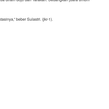
sinya,” beber Sulastri. (jkr-1).