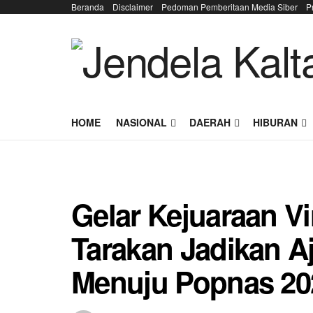
Beranda
Disclaimer
Pedoman Pemberitaan Media Siber
P
HOME
NASIONAL
DAERAH
HIBURAN
Gelar Kejuaraan Vi
Tarakan Jadikan A
Menuju Popnas 20