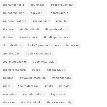
#bankindonesia
#bulungan
#bupatibulungan
#bupatinunukan
#covid-19
#dprdkaltara
#gubernurkaltara
#hasanbasri
#idulfitri
#kaltara
#kaltaradihati
#kapoldakaltara
#khairul
#konikaltara
#kontingenkaltara
#kormikaltara
#KPwBIprovinsikaltara
#nunukan
#pemilu2024
#pemkabbulungan
#pemkabnunukan
#pemkottarakan
#pemprovkaltara
#pileg
#pilkada2024
#pilpres
#pjwalikotatarakan
#poldakaltara
#polisi
#polrestarakan
#polri
#presisi
#ramadan
#senatorkaltara
#syarwani
#tarakan
#tarakanhibot
#tarakansmartcity