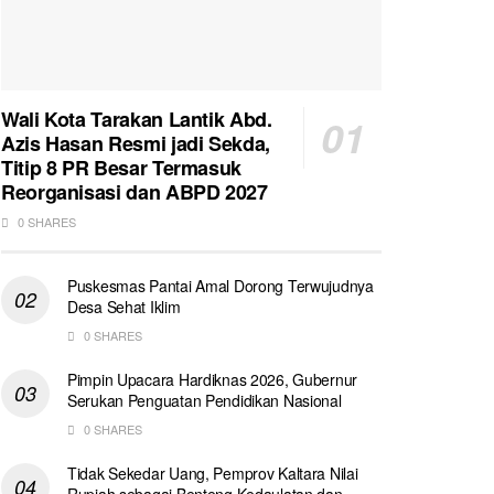
Wali Kota Tarakan Lantik Abd.
Azis Hasan Resmi jadi Sekda,
Titip 8 PR Besar Termasuk
Reorganisasi dan ABPD 2027
0 SHARES
Puskesmas Pantai Amal Dorong Terwujudnya
Desa Sehat Iklim
0 SHARES
Pimpin Upacara Hardiknas 2026, Gubernur
Serukan Penguatan Pendidikan Nasional
0 SHARES
Tidak Sekedar Uang, Pemprov Kaltara Nilai
Rupiah sebagai Benteng Kedaulatan dan