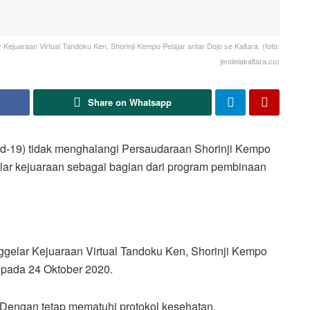
juaraan Virtual Tandoku Ken, Shorinji Kempo Pelajar antar Dojo se Kaltara. (foto:
jendelakaltara.co)
Share on Whatsapp
d-19) tidak menghalangi Persaudaraan Shorinji Kempo
lar kejuaraan sebagai bagian dari program pembinaan
ggelar Kejuaraan Virtual Tandoku Ken, Shorinji Kempo
) pada 24 Oktober 2020.
Dengan tetap mematuhi protokol kesehatan,