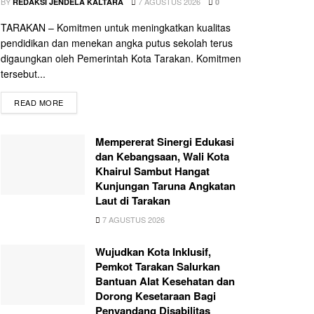
BY
7 AGUSTUS 2026
REDAKSI JENDELA KALTARA
0
TARAKAN – Komitmen untuk meningkatkan kualitas
pendidikan dan menekan angka putus sekolah terus
digaungkan oleh Pemerintah Kota Tarakan. Komitmen
tersebut...
READ MORE
Mempererat Sinergi Edukasi
dan Kebangsaan, Wali Kota
Khairul Sambut Hangat
Kunjungan Taruna Angkatan
Laut di Tarakan
7 AGUSTUS 2026
Wujudkan Kota Inklusif,
Pemkot Tarakan Salurkan
Bantuan Alat Kesehatan dan
Dorong Kesetaraan Bagi
Penyandang Disabilitas