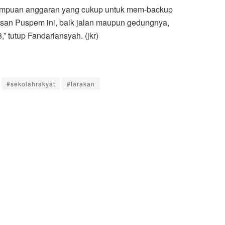
ampuan anggaran yang cukup untuk mem-backup
wasan Puspem ini, baik jalan maupun gedungnya,
” tutup Fandariansyah. (jkr)
#sekolahrakyat
#tarakan