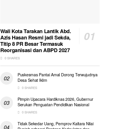
Wali Kota Tarakan Lantik Abd.
Azis Hasan Resmi jadi Sekda,
Titip 8 PR Besar Termasuk
Reorganisasi dan ABPD 2027
0 SHARES
Puskesmas Pantai Amal Dorong Terwujudnya
Desa Sehat Iklim
0 SHARES
Pimpin Upacara Hardiknas 2026, Gubernur
Serukan Penguatan Pendidikan Nasional
0 SHARES
Tidak Sekedar Uang, Pemprov Kaltara Nilai
Rupiah sebagai Benteng Kedaulatan dan