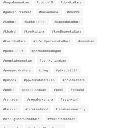
#bupatinunukan
#covid-19
#dprdkaltara
#gubernurkaltara
#hasanbasri
#idulfitri
#kaltara
#kaltaradihati
#kapoldakaltara
#khairul
#konikaltara
#kontingenkaltara
#kormikaltara
#KPwBIprovinsikaltara
#nunukan
#pemilu2024
#pemkabbulungan
#pemkabnunukan
#pemkottarakan
#pemprovkaltara
#pileg
#pilkada2024
#pilpres
#pjwalikotatarakan
#poldakaltara
#polisi
#polrestarakan
#polri
#presisi
#ramadan
#senatorkaltara
#syarwani
#tarakan
#tarakanhibot
#tarakansmartcity
#wakilgubernurkaltara
#walikotatarakan