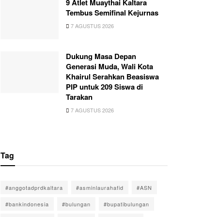
9 Atlet Muaythai Kaltara
Tembus Semifinal Kejurnas
7 AGUSTUS 2026
Dukung Masa Depan
Generasi Muda, Wali Kota
Khairul Serahkan Beasiswa
PIP untuk 209 Siswa di
Tarakan
7 AGUSTUS 2026
Tag
#anggotadprdkaltara
#asminlaurahafid
#ASN
#bankindonesia
#bulungan
#bupatibulungan