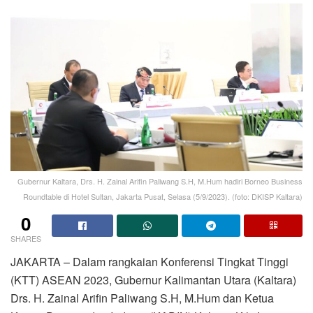
Gubernur Kaltara, Drs. H. Zainal Arifin Paliwang S.H, M.Hum hadiri Borneo Business
Roundtable di Hotel Sultan, Jakarta Pusat, Selasa (5/9/2023). (foto: DKISP Kaltara)
0
SHARES
JAKARTA – Dalam rangkaian Konferensi Tingkat Tinggi
(KTT) ASEAN 2023, Gubernur Kalimantan Utara (Kaltara)
Drs. H. Zainal Arifin Paliwang S.H, M.Hum dan Ketua